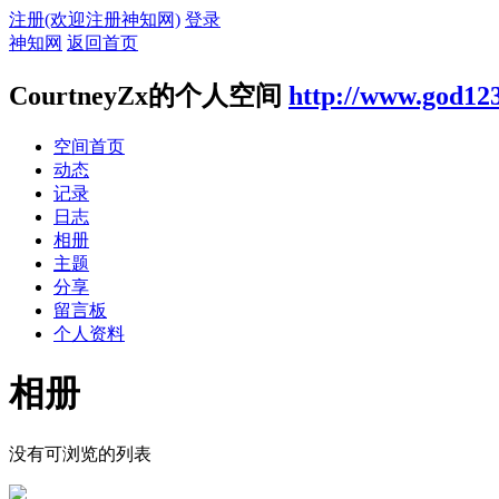
注册(欢迎注册神知网)
登录
神知网
返回首页
CourtneyZx的个人空间
http://www.god12
空间首页
动态
记录
日志
相册
主题
分享
留言板
个人资料
相册
没有可浏览的列表