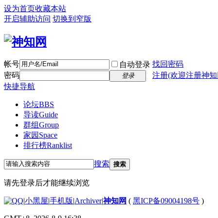
设为首页
收藏本站
开启辅助访问
切换到窄版
帐号
找回密码
自动登录
密码
注册(欢迎注册神知
登录
快捷导航
论坛
BBS
导读
Guide
群组
Group
家园
Space
排行榜
Ranklist
搜索
搜索
请先登录后才能继续浏览
|
小黑屋
|
手机版
|
Archiver
|
神知网
(
黑ICP备09004198号
)