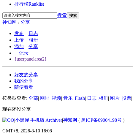
排行榜
Ranklist
搜索
搜索
神知网
›
分享
发布
日志
上传
相册
添加
分享
记录
{userpanelarea2}
好友的分享
我的分享
随便看看
按类型查看:
全部
|
网址
|
视频
|
音乐
|
Flash
|
日志
|
相册
|
图片
|
投票
|
现在还没分享
|
小黑屋
|
手机版
|
Archiver
|
神知网
(
黑ICP备09004198号
)
GMT+8, 2026-8-10 16:08