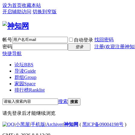
设为首页
收藏本站
开启辅助访问
切换到窄版
帐号
找回密码
自动登录
密码
注册(欢迎注册神知
登录
快捷导航
论坛
BBS
导读
Guide
群组
Group
家园
Space
排行榜
Ranklist
搜索
搜索
请先登录后才能继续浏览
|
小黑屋
|
手机版
|
Archiver
|
神知网
(
黑ICP备09004198号
)