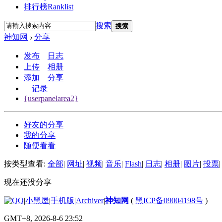
排行榜
Ranklist
搜索
搜索
神知网
›
分享
发布
日志
上传
相册
添加
分享
记录
{userpanelarea2}
好友的分享
我的分享
随便看看
按类型查看:
全部
|
网址
|
视频
|
音乐
|
Flash
|
日志
|
相册
|
图片
|
投票
|
现在还没分享
|
小黑屋
|
手机版
|
Archiver
|
神知网
(
黑ICP备09004198号
)
GMT+8, 2026-8-6 23:52