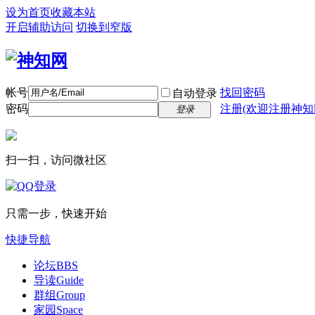
设为首页
收藏本站
开启辅助访问
切换到窄版
帐号
找回密码
自动登录
密码
注册(欢迎注册神知
登录
扫一扫，访问微社区
只需一步，快速开始
快捷导航
论坛
BBS
导读
Guide
群组
Group
家园
Space