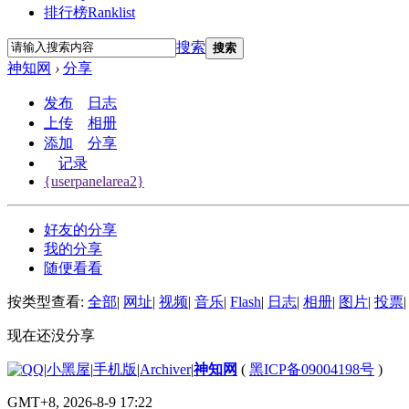
排行榜
Ranklist
搜索
搜索
神知网
›
分享
发布
日志
上传
相册
添加
分享
记录
{userpanelarea2}
好友的分享
我的分享
随便看看
按类型查看:
全部
|
网址
|
视频
|
音乐
|
Flash
|
日志
|
相册
|
图片
|
投票
|
现在还没分享
|
小黑屋
|
手机版
|
Archiver
|
神知网
(
黑ICP备09004198号
)
GMT+8, 2026-8-9 17:22