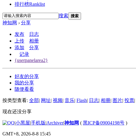
排行榜
Ranklist
搜索
搜索
神知网
›
分享
发布
日志
上传
相册
添加
分享
记录
{userpanelarea2}
好友的分享
我的分享
随便看看
按类型查看:
全部
|
网址
|
视频
|
音乐
|
Flash
|
日志
|
相册
|
图片
|
投票
|
现在还没分享
|
小黑屋
|
手机版
|
Archiver
|
神知网
(
黑ICP备09004198号
)
GMT+8, 2026-8-8 15:45