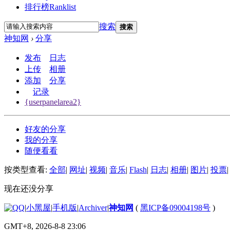
排行榜
Ranklist
搜索
搜索
神知网
›
分享
发布
日志
上传
相册
添加
分享
记录
{userpanelarea2}
好友的分享
我的分享
随便看看
按类型查看:
全部
|
网址
|
视频
|
音乐
|
Flash
|
日志
|
相册
|
图片
|
投票
|
现在还没分享
|
小黑屋
|
手机版
|
Archiver
|
神知网
(
黑ICP备09004198号
)
GMT+8, 2026-8-8 23:06