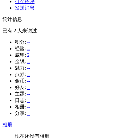
打个招呼
发送消息
统计信息
已有
2
人来访过
积分:
--
经验:
--
威望:
2
金钱:
--
魅力:
--
点券:
--
金币:
--
好友:
--
主题:
--
日志:
--
相册:
--
分享:
--
相册
现在还没有相册