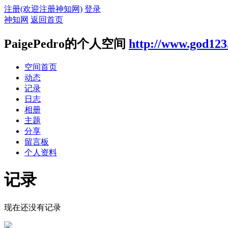
注册(欢迎注册神知网)
登录
神知网
返回首页
PaigePedro的个人空间
http://www.god123
空间首页
动态
记录
日志
相册
主题
分享
留言板
个人资料
记录
现在还没有记录