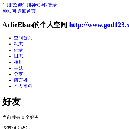
注册(欢迎注册神知网)
登录
神知网
返回首页
ArlieElsas的个人空间
http://www.god123.
空间首页
动态
记录
日志
相册
主题
分享
留言板
个人资料
好友
当前共有
0
个好友
没有相关成员