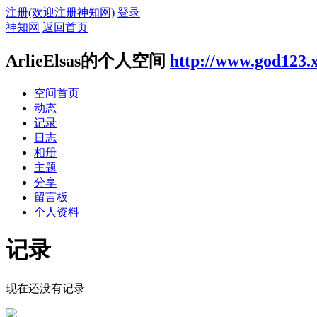
注册(欢迎注册神知网)
登录
神知网
返回首页
ArlieElsas的个人空间
http://www.god123.
空间首页
动态
记录
日志
相册
主题
分享
留言板
个人资料
记录
现在还没有记录