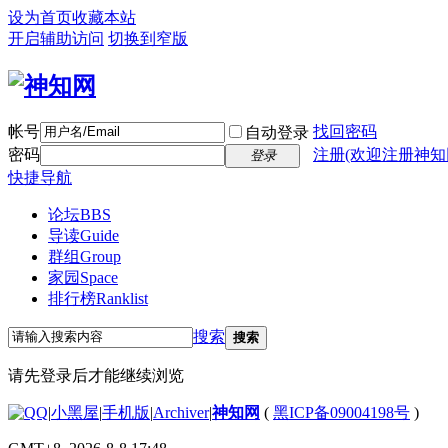
设为首页
收藏本站
开启辅助访问
切换到窄版
帐号
找回密码
自动登录
密码
注册(欢迎注册神知
登录
快捷导航
论坛
BBS
导读
Guide
群组
Group
家园
Space
排行榜
Ranklist
搜索
搜索
请先登录后才能继续浏览
|
小黑屋
|
手机版
|
Archiver
|
神知网
(
黑ICP备09004198号
)