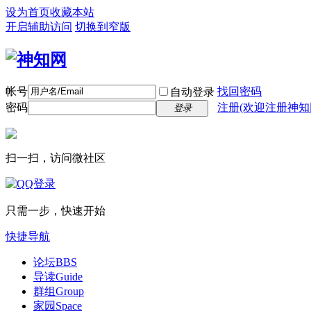
设为首页
收藏本站
开启辅助访问
切换到窄版
帐号
找回密码
自动登录
密码
注册(欢迎注册神知
登录
扫一扫，访问微社区
只需一步，快速开始
快捷导航
论坛
BBS
导读
Guide
群组
Group
家园
Space