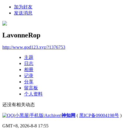
加为好友
发送消息
LavonneRop
http://www.god123.xyz/?1376753
主题
日志
相册
记录
分享
留言板
个人资料
还没有相关动态
|
小黑屋
|
手机版
|
Archiver
|
神知网
(
黑ICP备09004198号
)
GMT+8, 2026-8-8 17:55