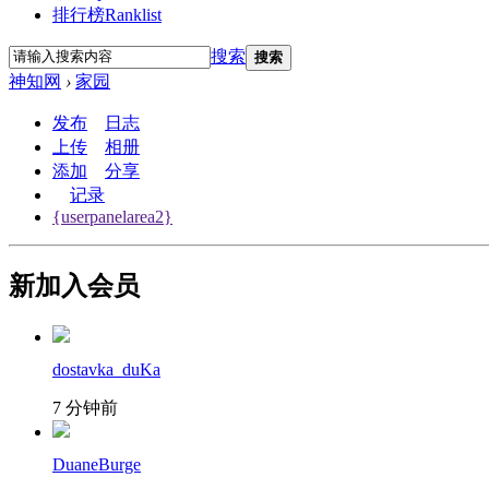
排行榜
Ranklist
搜索
搜索
神知网
›
家园
发布
日志
上传
相册
添加
分享
记录
{userpanelarea2}
新加入会员
dostavka_duKa
7 分钟前
DuaneBurge