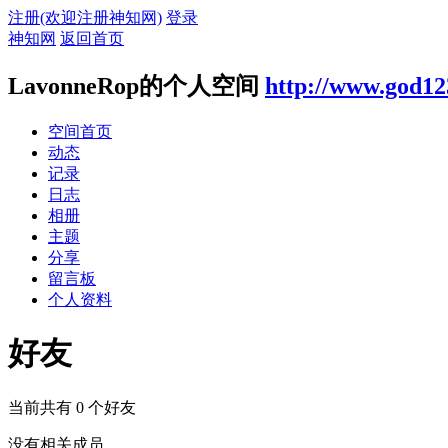
注册(欢迎注册神知网)
登录
神知网
返回首页
LavonneRop的个人空间
http://www.god12
空间首页
动态
记录
日志
相册
主题
分享
留言板
个人资料
好友
当前共有
0
个好友
没有相关成员