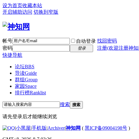
设为首页
收藏本站
开启辅助访问
切换到窄版
帐号
找回密码
自动登录
密码
注册(欢迎注册神知
登录
快捷导航
论坛
BBS
导读
Guide
群组
Group
家园
Space
排行榜
Ranklist
搜索
搜索
请先登录后才能继续浏览
|
小黑屋
|
手机版
|
Archiver
|
神知网
(
黑ICP备09004198号
)