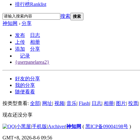
排行榜
Ranklist
搜索
搜索
神知网
›
分享
发布
日志
上传
相册
添加
分享
记录
{userpanelarea2}
好友的分享
我的分享
随便看看
按类型查看:
全部
|
网址
|
视频
|
音乐
|
Flash
|
日志
|
相册
|
图片
|
投票
|
现在还没分享
|
小黑屋
|
手机版
|
Archiver
|
神知网
(
黑ICP备09004198号
)
GMT+8, 2026-8-6 09:56