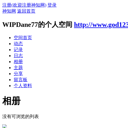
注册(欢迎注册神知网)
登录
神知网
返回首页
WIPDane77的个人空间
http://www.god12
空间首页
动态
记录
日志
相册
主题
分享
留言板
个人资料
相册
没有可浏览的列表