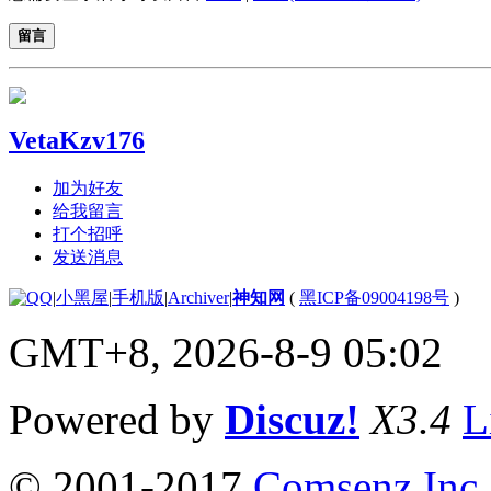
留言
VetaKzv176
加为好友
给我留言
打个招呼
发送消息
|
小黑屋
|
手机版
|
Archiver
|
神知网
(
黑ICP备09004198号
)
GMT+8, 2026-8-9 05:02
Powered by
Discuz!
X3.4
L
© 2001-2017
Comsenz Inc.