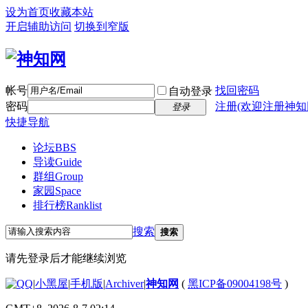
设为首页
收藏本站
开启辅助访问
切换到窄版
帐号
找回密码
自动登录
密码
注册(欢迎注册神知
登录
快捷导航
论坛
BBS
导读
Guide
群组
Group
家园
Space
排行榜
Ranklist
搜索
搜索
请先登录后才能继续浏览
|
小黑屋
|
手机版
|
Archiver
|
神知网
(
黑ICP备09004198号
)