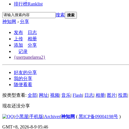
排行榜
Ranklist
搜索
搜索
神知网
›
分享
发布
日志
上传
相册
添加
分享
记录
{userpanelarea2}
好友的分享
我的分享
随便看看
按类型查看:
全部
|
网址
|
视频
|
音乐
|
Flash
|
日志
|
相册
|
图片
|
投票
|
现在还没分享
|
小黑屋
|
手机版
|
Archiver
|
神知网
(
黑ICP备09004198号
)
GMT+8, 2026-8-9 05:46