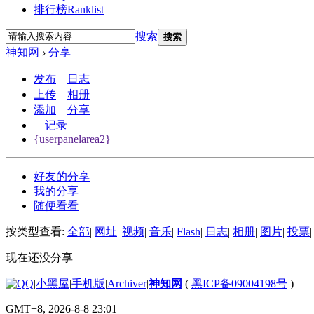
排行榜
Ranklist
搜索
搜索
神知网
›
分享
发布
日志
上传
相册
添加
分享
记录
{userpanelarea2}
好友的分享
我的分享
随便看看
按类型查看:
全部
|
网址
|
视频
|
音乐
|
Flash
|
日志
|
相册
|
图片
|
投票
|
现在还没分享
|
小黑屋
|
手机版
|
Archiver
|
神知网
(
黑ICP备09004198号
)
GMT+8, 2026-8-8 23:01