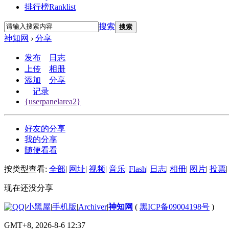
排行榜
Ranklist
搜索
搜索
神知网
›
分享
发布
日志
上传
相册
添加
分享
记录
{userpanelarea2}
好友的分享
我的分享
随便看看
按类型查看:
全部
|
网址
|
视频
|
音乐
|
Flash
|
日志
|
相册
|
图片
|
投票
|
现在还没分享
|
小黑屋
|
手机版
|
Archiver
|
神知网
(
黑ICP备09004198号
)
GMT+8, 2026-8-6 12:37