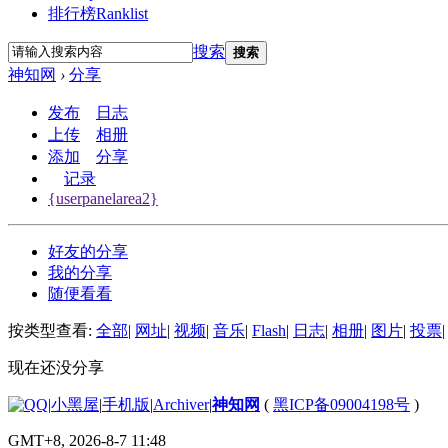
排行榜
Ranklist
搜索
搜索
神知网
›
分享
发布
日志
上传
相册
添加
分享
记录
{userpanelarea2}
好友的分享
我的分享
随便看看
按类型查看:
全部
|
网址
|
视频
|
音乐
|
Flash
|
日志
|
相册
|
图片
|
投票
|
现在还没分享
|
小黑屋
|
手机版
|
Archiver
|
神知网
(
黑ICP备09004198号
)
GMT+8, 2026-8-7 11:48