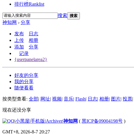
排行榜
Ranklist
搜索
搜索
神知网
›
分享
发布
日志
上传
相册
添加
分享
记录
{userpanelarea2}
好友的分享
我的分享
随便看看
按类型查看:
全部
|
网址
|
视频
|
音乐
|
Flash
|
日志
|
相册
|
图片
|
投票
|
现在还没分享
|
小黑屋
|
手机版
|
Archiver
|
神知网
(
黑ICP备09004198号
)
GMT+8, 2026-8-7 20:27