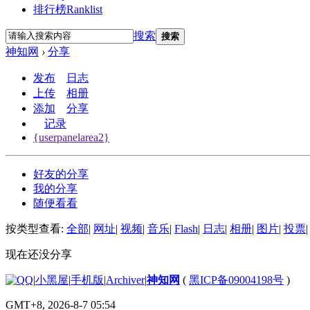
排行榜
Ranklist
搜索
搜索
神知网
›
分享
发布
日志
上传
相册
添加
分享
记录
{userpanelarea2}
好友的分享
我的分享
随便看看
按类型查看:
全部
|
网址
|
视频
|
音乐
|
Flash
|
日志
|
相册
|
图片
|
投票
|
现在还没分享
|
小黑屋
|
手机版
|
Archiver
|
神知网
(
黑ICP备09004198号
)
GMT+8, 2026-8-7 05:54