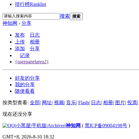
排行榜
Ranklist
搜索
搜索
神知网
›
分享
发布
日志
上传
相册
添加
分享
记录
{userpanelarea2}
好友的分享
我的分享
随便看看
按类型查看:
全部
|
网址
|
视频
|
音乐
|
Flash
|
日志
|
相册
|
图片
|
投票
|
现在还没分享
|
小黑屋
|
手机版
|
Archiver
|
神知网
(
黑ICP备09004198号
)
GMT+8, 2026-8-10 18:32