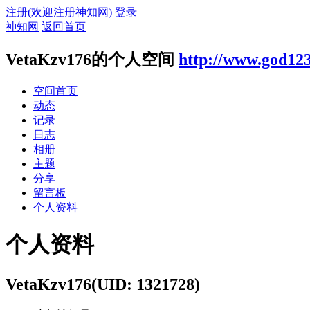
注册(欢迎注册神知网)
登录
神知网
返回首页
VetaKzv176的个人空间
http://www.god12
空间首页
动态
记录
日志
相册
主题
分享
留言板
个人资料
个人资料
VetaKzv176
(UID: 1321728)