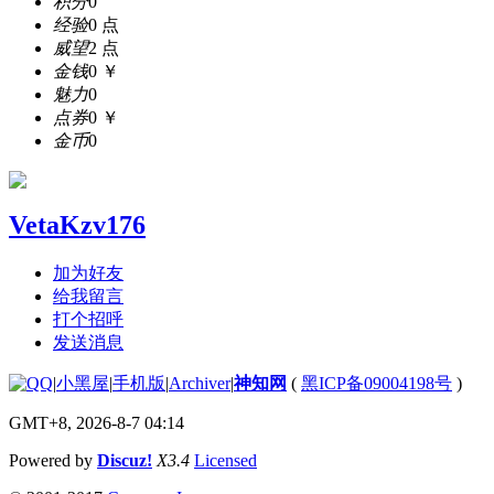
积分
0
经验
0 点
威望
2 点
金钱
0 ￥
魅力
0
点券
0 ￥
金币
0
VetaKzv176
加为好友
给我留言
打个招呼
发送消息
|
小黑屋
|
手机版
|
Archiver
|
神知网
(
黑ICP备09004198号
)
GMT+8, 2026-8-7 04:14
Powered by
Discuz!
X3.4
Licensed