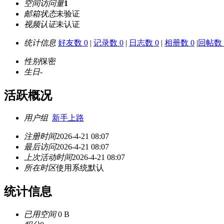
空间访问量
1
邮箱状态
未验证
视频认证
未认证
统计信息
好友数 0
|
记录数 0
|
日志数 0
|
相册数 0
|
回帖数 
性别
保密
生日
-
活跃概况
用户组
新手上路
注册时间
2026-4-21 08:07
最后访问
2026-4-21 08:07
上次活动时间
2026-4-21 08:07
所在时区
使用系统默认
统计信息
已用空间
0 B