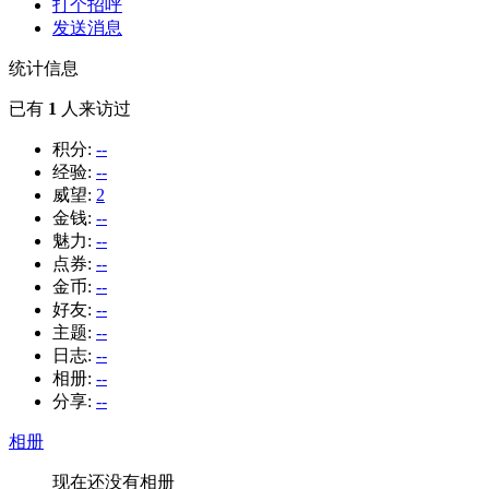
打个招呼
发送消息
统计信息
已有
1
人来访过
积分:
--
经验:
--
威望:
2
金钱:
--
魅力:
--
点券:
--
金币:
--
好友:
--
主题:
--
日志:
--
相册:
--
分享:
--
相册
现在还没有相册