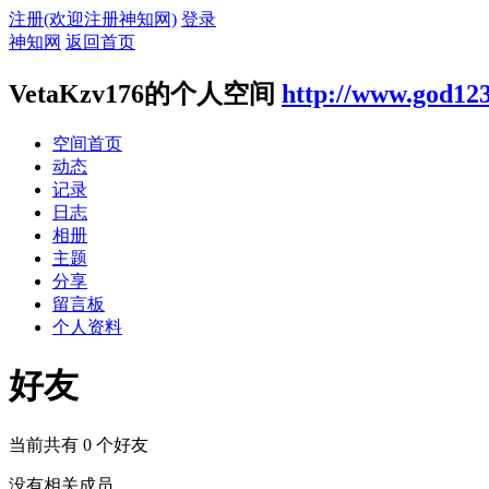
注册(欢迎注册神知网)
登录
神知网
返回首页
VetaKzv176的个人空间
http://www.god12
空间首页
动态
记录
日志
相册
主题
分享
留言板
个人资料
好友
当前共有
0
个好友
没有相关成员