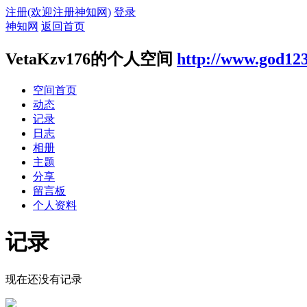
注册(欢迎注册神知网)
登录
神知网
返回首页
VetaKzv176的个人空间
http://www.god12
空间首页
动态
记录
日志
相册
主题
分享
留言板
个人资料
记录
现在还没有记录