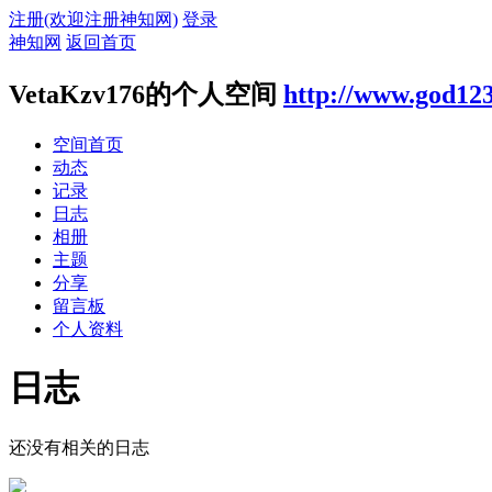
注册(欢迎注册神知网)
登录
神知网
返回首页
VetaKzv176的个人空间
http://www.god12
空间首页
动态
记录
日志
相册
主题
分享
留言板
个人资料
日志
还没有相关的日志