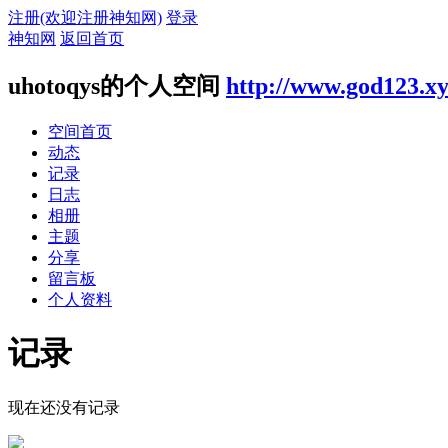
注册(欢迎注册神知网)
登录
神知网
返回首页
uhotoqys的个人空间
http://www.god123.x
空间首页
动态
记录
日志
相册
主题
分享
留言板
个人资料
记录
现在还没有记录