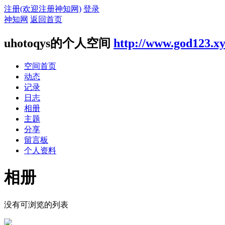
注册(欢迎注册神知网)
登录
神知网
返回首页
uhotoqys的个人空间
http://www.god123.x
空间首页
动态
记录
日志
相册
主题
分享
留言板
个人资料
相册
没有可浏览的列表