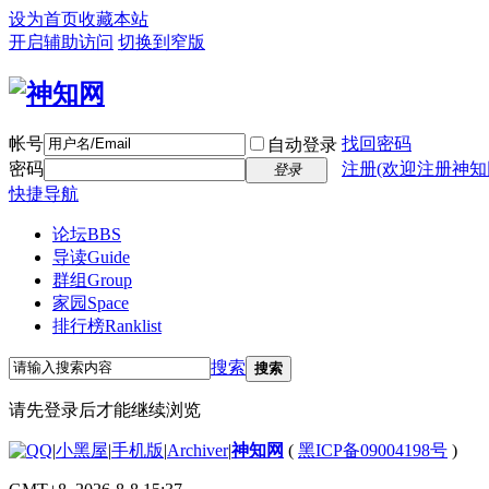
设为首页
收藏本站
开启辅助访问
切换到窄版
帐号
找回密码
自动登录
密码
注册(欢迎注册神知
登录
快捷导航
论坛
BBS
导读
Guide
群组
Group
家园
Space
排行榜
Ranklist
搜索
搜索
请先登录后才能继续浏览
|
小黑屋
|
手机版
|
Archiver
|
神知网
(
黑ICP备09004198号
)