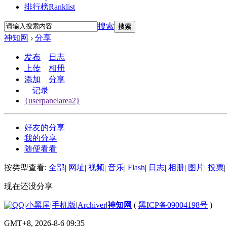
排行榜
Ranklist
搜索
搜索
神知网
›
分享
发布
日志
上传
相册
添加
分享
记录
{userpanelarea2}
好友的分享
我的分享
随便看看
按类型查看:
全部
|
网址
|
视频
|
音乐
|
Flash
|
日志
|
相册
|
图片
|
投票
|
现在还没分享
|
小黑屋
|
手机版
|
Archiver
|
神知网
(
黑ICP备09004198号
)
GMT+8, 2026-8-6 09:35