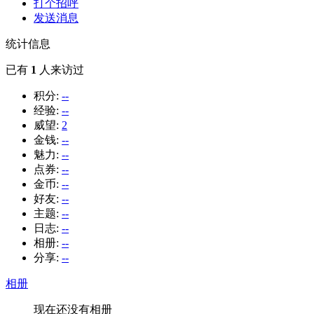
打个招呼
发送消息
统计信息
已有
1
人来访过
积分:
--
经验:
--
威望:
2
金钱:
--
魅力:
--
点券:
--
金币:
--
好友:
--
主题:
--
日志:
--
相册:
--
分享:
--
相册
现在还没有相册