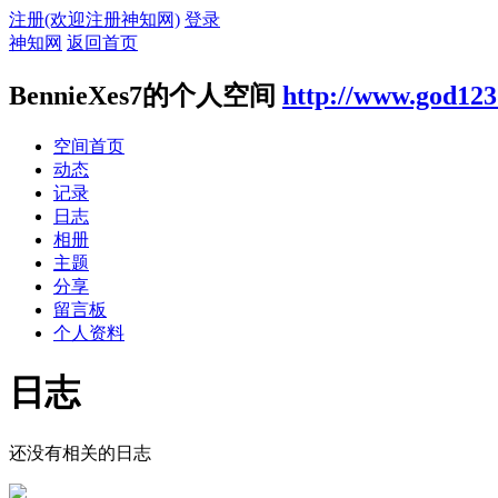
注册(欢迎注册神知网)
登录
神知网
返回首页
BennieXes7的个人空间
http://www.god123
空间首页
动态
记录
日志
相册
主题
分享
留言板
个人资料
日志
还没有相关的日志