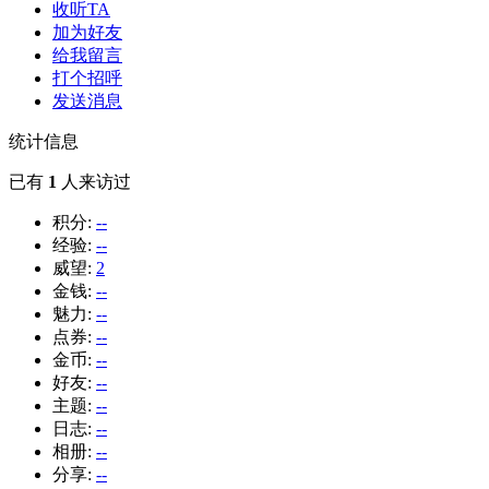
收听TA
加为好友
给我留言
打个招呼
发送消息
统计信息
已有
1
人来访过
积分:
--
经验:
--
威望:
2
金钱:
--
魅力:
--
点券:
--
金币:
--
好友:
--
主题:
--
日志:
--
相册:
--
分享:
--