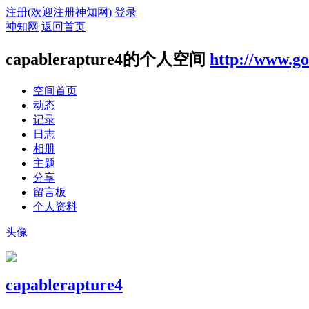
注册(欢迎注册神知网)
登录
神知网
返回首页
capablerapture4的个人空间
http://www.g
空间首页
动态
记录
日志
相册
主题
分享
留言板
个人资料
头像
capablerapture4