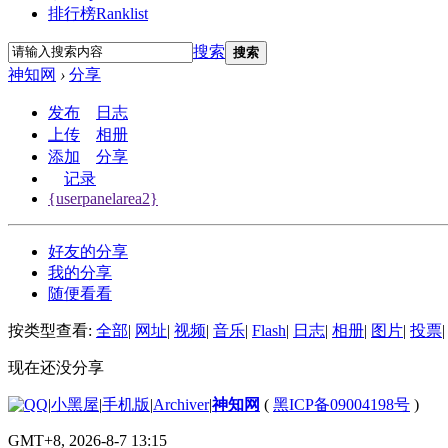
排行榜
Ranklist
搜索
搜索
神知网
›
分享
发布
日志
上传
相册
添加
分享
记录
{userpanelarea2}
好友的分享
我的分享
随便看看
按类型查看:
全部
|
网址
|
视频
|
音乐
|
Flash
|
日志
|
相册
|
图片
|
投票
|
现在还没分享
|
小黑屋
|
手机版
|
Archiver
|
神知网
(
黑ICP备09004198号
)
GMT+8, 2026-8-7 13:15