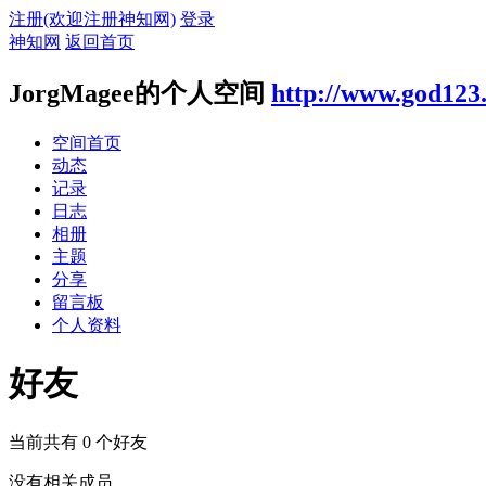
注册(欢迎注册神知网)
登录
神知网
返回首页
JorgMagee的个人空间
http://www.god123
空间首页
动态
记录
日志
相册
主题
分享
留言板
个人资料
好友
当前共有
0
个好友
没有相关成员