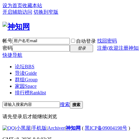
设为首页
收藏本站
开启辅助访问
切换到窄版
帐号
找回密码
自动登录
密码
注册(欢迎注册神知
登录
快捷导航
论坛
BBS
导读
Guide
群组
Group
家园
Space
排行榜
Ranklist
搜索
搜索
请先登录后才能继续浏览
|
小黑屋
|
手机版
|
Archiver
|
神知网
(
黑ICP备09004198号
)