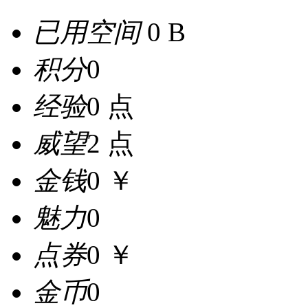
已用空间
0 B
积分
0
经验
0 点
威望
2 点
金钱
0 ￥
魅力
0
点券
0 ￥
金币
0