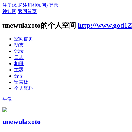
注册(欢迎注册神知网)
登录
神知网
返回首页
unewulaxoto的个人空间
http://www.god12
空间首页
动态
记录
日志
相册
主题
分享
留言板
个人资料
头像
unewulaxoto