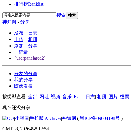
排行榜
Ranklist
搜索
搜索
神知网
›
分享
发布
日志
上传
相册
添加
分享
记录
{userpanelarea2}
好友的分享
我的分享
随便看看
按类型查看:
全部
|
网址
|
视频
|
音乐
|
Flash
|
日志
|
相册
|
图片
|
投票
|
现在还没分享
|
小黑屋
|
手机版
|
Archiver
|
神知网
(
黑ICP备09004198号
)
GMT+8, 2026-8-8 12:54