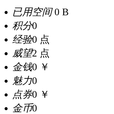
已用空间
0 B
积分
0
经验
0 点
威望
2 点
金钱
0 ￥
魅力
0
点券
0 ￥
金币
0