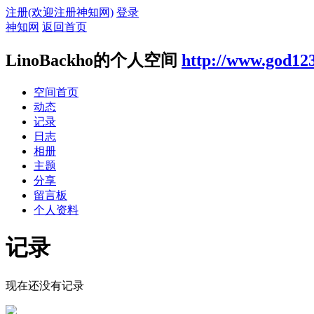
注册(欢迎注册神知网)
登录
神知网
返回首页
LinoBackho的个人空间
http://www.god12
空间首页
动态
记录
日志
相册
主题
分享
留言板
个人资料
记录
现在还没有记录