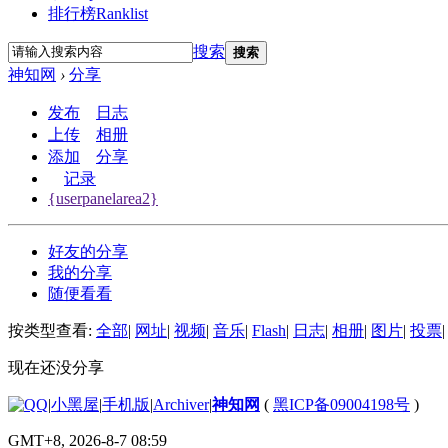
排行榜
Ranklist
搜索
搜索
神知网
›
分享
发布
日志
上传
相册
添加
分享
记录
{userpanelarea2}
好友的分享
我的分享
随便看看
按类型查看:
全部
|
网址
|
视频
|
音乐
|
Flash
|
日志
|
相册
|
图片
|
投票
|
现在还没分享
|
小黑屋
|
手机版
|
Archiver
|
神知网
(
黑ICP备09004198号
)
GMT+8, 2026-8-7 08:59