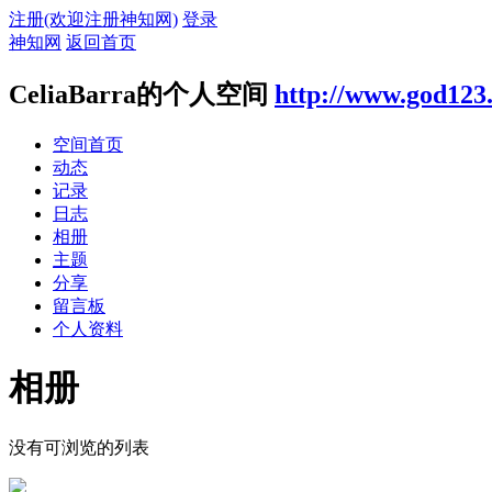
注册(欢迎注册神知网)
登录
神知网
返回首页
CeliaBarra的个人空间
http://www.god123
空间首页
动态
记录
日志
相册
主题
分享
留言板
个人资料
相册
没有可浏览的列表