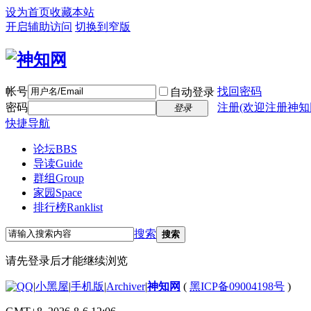
设为首页
收藏本站
开启辅助访问
切换到窄版
帐号
找回密码
自动登录
密码
注册(欢迎注册神知
登录
快捷导航
论坛
BBS
导读
Guide
群组
Group
家园
Space
排行榜
Ranklist
搜索
搜索
请先登录后才能继续浏览
|
小黑屋
|
手机版
|
Archiver
|
神知网
(
黑ICP备09004198号
)